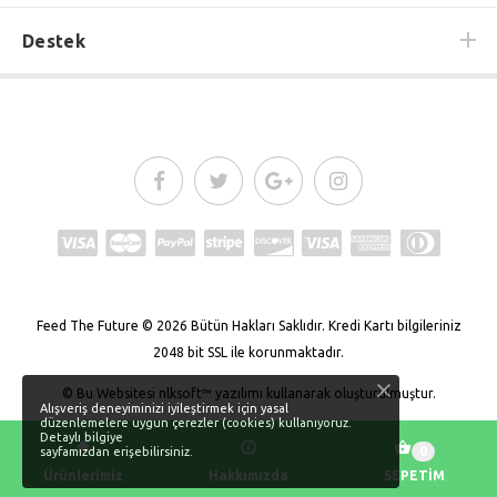
Destek
Feed The Future
© 2026
Bütün Hakları Saklıdır.
Kredi Kartı bilgileriniz
2048 bit SSL ile korunmaktadır.
© Bu Websitesi
nlksoft™
yazılımı kullanarak oluşturulmuştur.
Alışveriş deneyiminizi iyileştirmek için yasal
düzenlemelere uygun çerezler (cookies) kullanıyoruz.
Detaylı bilgiye
0
sayfamızdan erişebilirsiniz.
Ürünlerimiz
Hakkımızda
SEPETİM
BAŞA DÖN